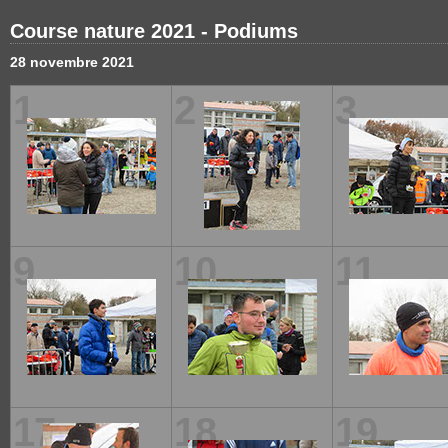
Course nature 2021 - Podiums
28 novembre 2021
1
2
3
9
10
11
17
18
19