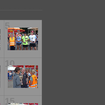
5
10
15