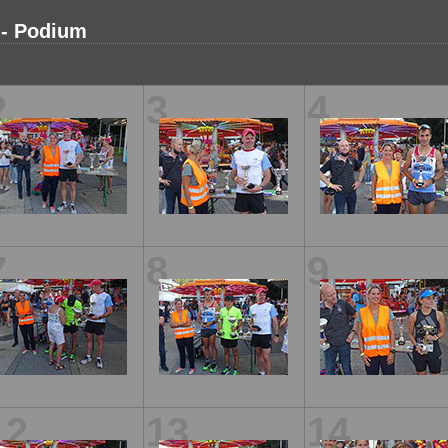
 - Podium
2
3
4
7
8
9
12
13
14