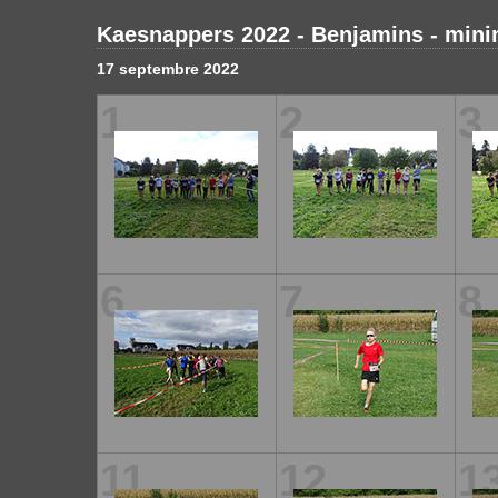
Kaesnappers 2022 - Benjamins - min
17 septembre 2022
1
2
3
6
7
8
11
12
1